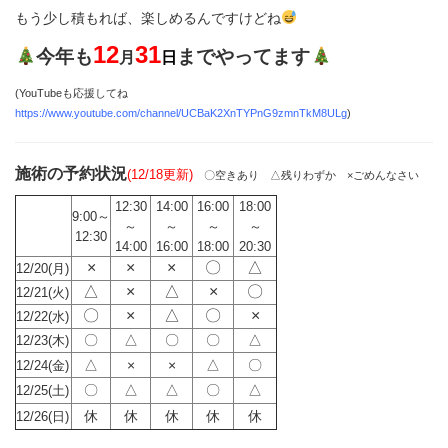
もう少し積もれば、楽しめるんですけどね
12
31
今年も
までやってます
月
日
(YouTubeも応援してね
https://www.youtube.com/channel/UCBaK2XnTYPnG9zmnTkM8ULg
)
施術の予約状況
(12/18更新)
〇空きあり △残りわずか ×ごめんなさい
12:30
14:00
16:00
18:00
9:00～
～
～
～
～
12:30
14:00
16:00
18:00
20:30
×
×
×
〇
△
12/20(月)
△
×
△
×
〇
12/21(火)
〇
×
△
〇
×
12/22(水)
〇
△
〇
〇
△
12/23(木)
△
×
×
△
〇
12/24(金)
〇
△
△
〇
△
12/25(土)
休
休
休
休
休
12/26(日)