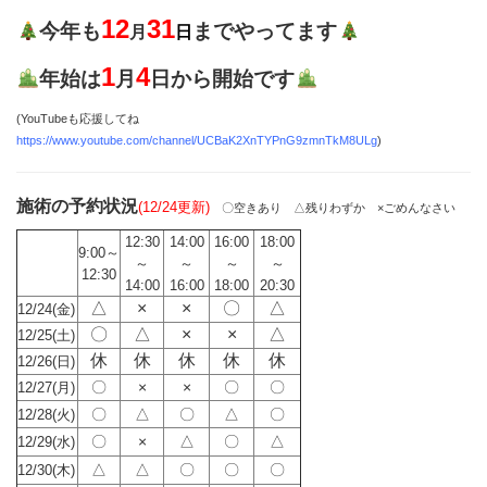
12
31
今年も
までやってます
月
日
1
4
年始は
月
日から開始です
(YouTubeも応援してね
https://www.youtube.com/channel/UCBaK2XnTYPnG9zmnTkM8ULg
)
施術の予約状況
(12/24更新)
〇空きあり △残りわずか ×ごめんなさい
12:30
14:00
16:00
18:00
9:00～
～
～
～
～
12:30
14:00
16:00
18:00
20:30
△
×
×
〇
△
12/24(金)
〇
△
×
×
△
12/25(土)
休
休
休
休
休
12/26(日)
〇
×
×
〇
〇
12/27(月)
〇
△
〇
△
〇
12/28(火)
〇
×
△
〇
△
12/29(水)
△
△
〇
〇
〇
12/30(木)