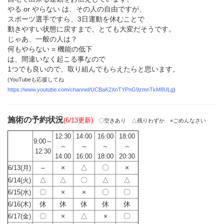
やる or やらない は、その人の自由ですが、
スポーツ選手ですら、3日運動を休むことで
動きやすい状態に戻すまで、とても大変だそうです。
じゃあ、一般の人は？
何もやらない = 機能の低下
は、間違いなく起こる事なので
1つでも良いので、取り組んでもらえたらと思います。
(YouTubeも応援してね
https://www.youtube.com/channel/UCBaK2XnTYPnG9zmnTkM8ULg
)
施術の予約状況
(6/13更新)
〇空きあり △残りわずか ×ごめんなさい
12:30
14:00
16:00
18:00
9:00～
～
～
～
～
12:30
14:00
16:00
18:00
20:30
–
×
△
〇
×
6/13(月)
△
△
〇
△
△
6/14(火)
〇
×
×
〇
〇
6/15(水)
休
休
休
休
休
6/16(木)
〇
×
△
×
〇
6/17(金)