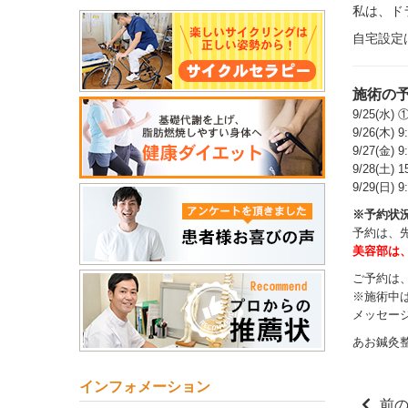
私は、ド
自宅設定
施術の
9/25(水) 
9/26(木
9/27(金
9/28(土
9/29(日)
※予約状
予約は、
美容部は
ご予約は
※施術中
メッセー
あお鍼灸
インフォメーション
前