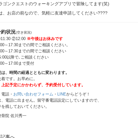
ラゴンクエストのウォーキングアプリで冒険してます(笑)
は、お店の前なので、気軽に友達申請してください????
予約状況
(空き状況)
①11:30 ②12:00
※午後はお休みです
) 9:00～17:30までの間でご相談ください。
) 9:00～17:30までの間でご相談ください
) 15:00以降で､ご相談ください
 9:00～17:00まで受付
況は、時間の経過とともに変わります。
先着です。
お早めに。
、上記予定にかかわらず、予約受付しています。
、電話・
お問い合わせフォーム
・
LINE
からどうぞ！
は、電話に出ません。留守番電話設定にしていますので、
ジを残しておいてください。
整骨院 佐川秀一
の記事へ